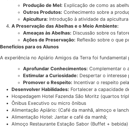
Produção de Mel:
Explicação de como as abelhas
Outros Produtos:
Conhecimento sobre a produção
Apicultura:
Introdução à atividade da apicultura 
A Preservação das Abelhas e o Meio Ambiente:
Ameaças às Abelhas:
Discussão sobre os fator
Ações de Preservação:
Reflexão sobre o que po
Benefícios para os Alunos
A experiência no Apiário Amigos da Terra foi fundamental 
Aprofundar Conhecimentos:
Complementar o ap
Estimular a Curiosidade:
Despertar o interesse p
Promover o Respeito:
Incentivar o respeito pel
Desenvolver Habilidades:
Fortalecer a capacidade d
Hospedagem Hotel Fazenda São Moritz (quartos tripl
Ônibus Executivo ou micro ônibus
Alimentação Apíário: (Café da manhã, almoço e lanch
Alimentação Hotel: Jantar e café da manhã;
Almoço Restaurante Estação Sabor (Buffet + bebida)