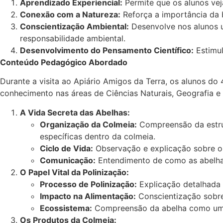
Aprendizado Experiencial:
Permite que os alunos vej
Conexão com a Natureza:
Reforça a importância da b
Conscientização Ambiental:
Desenvolve nos alunos u
responsabilidade ambiental.
Desenvolvimento do Pensamento Científico:
Estimul
Conteúdo Pedagógico Abordado
Durante a visita ao Apiário Amigos da Terra, os alunos d
conhecimento nas áreas de Ciências Naturais, Geografia e
A Vida Secreta das Abelhas:
Organização da Colmeia:
Compreensão da estrutu
específicas dentro da colmeia.
Ciclo de Vida:
Observação e explicação sobre o c
Comunicação:
Entendimento de como as abelhas
O Papel Vital da Polinização:
Processo de Polinização:
Explicação detalhada 
Impacto na Alimentação:
Conscientização sobre
Ecossistema:
Compreensão da abelha como um b
Os Produtos da Colmeia: