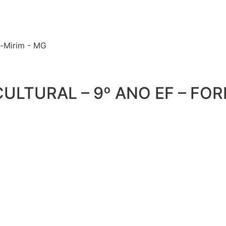
í-Mirim - MG
ULTURAL – 9º ANO EF – F