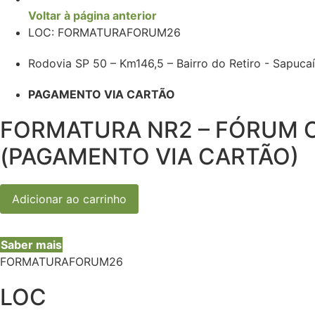
Voltar à página anterior
LOC: FORMATURAFORUM26
Rodovia SP 50 – Km146,5 – Bairro do Retiro - Sapuca
PAGAMENTO VIA CARTÃO
FORMATURA NR2 – FÓRUM C
(PAGAMENTO VIA CARTÃO)
FORMATURA
Adicionar ao carrinho
NR2
-
FÓRUM
CULTURAL
Saber mais
-
9º
FORMATURAFORUM26
ANO
EF
-
LOC
FORMATURAFORUM26
(PAGAMENTO