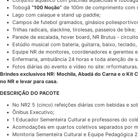
Tobogã
“100 Noção”
de 100m de comprimento com m
Lago com caiaque e stand up paddle;
Campos de futebol gramados, ginásios poliesportivos,
Trilhas radicais, slackline, tirolesas, passeios de bike;
Parede de escalada, hover board, NR Brutus - circuit
Estúdio musical com bateria, guitarra, baixo, teclad
Equipe NR de monitores, coordenadores e gerentes 
Enfermaria, ambulância 24 horas e toda atenção de 
Fotos diárias do evento e vídeo no site:
nrformaturas
Brindes exclusivos NR: Mochila, Abadá do Carna e o Kit
no NR e levar para casa.
DESCRIÇÃO DO PACOTE
No NR2 5 (cinco) refeições diárias com bebidas e s
Ônibus Executivo;
1 Educador Sementeira Cultural e professores do col
Acomodações em quartos coletivos separados por m
Monitoria Sementeira Cultural e Equipe Pedagógica 