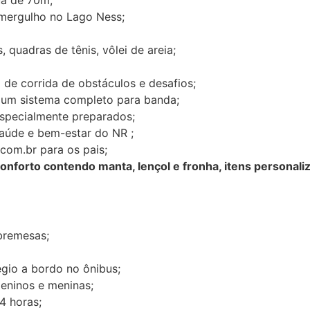
ergulho no Lago Ness;
 quadras de tênis, vôlei de areia;
o de corrida de obstáculos e desafios;
o, um sistema completo para banda;
especialmente preparados;
saúde e bem-estar do NR ;
.com.br
para os pais;
 Conforto contendo manta, lençol e fronha, itens person
obremesas;
égio a bordo no ônibus;
eninos e meninas;
24 horas;