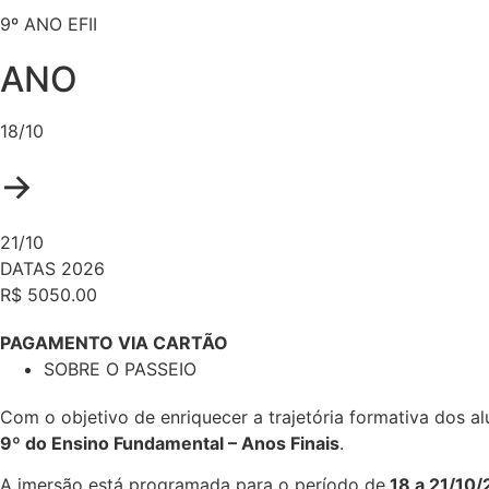
VIA
9º ANO EFII
CARTÃO)
quantidade
ANO
18/10
→
21/10
DATAS 2026
R$ 5050.00
PAGAMENTO VIA CARTÃO
SOBRE O PASSEIO
Com o objetivo de enriquecer a trajetória formativa dos a
9º do Ensino Fundamental – Anos Finais
.
A imersão está programada para o período de
18 a 21/10