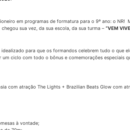
eiro em programas de formatura para o 9º ano: o NR! Mil
 chegou sua vez, da sua escola, da sua turma –
“VEM VIV
 idealizado para que os formandos celebrem tudo o que el
erar um ciclo com todo o bônus e comemorações especiais q
sia com atração The Lights + Brazilian Beats Glow com atra
remesas à vontade;
ua de 70m;