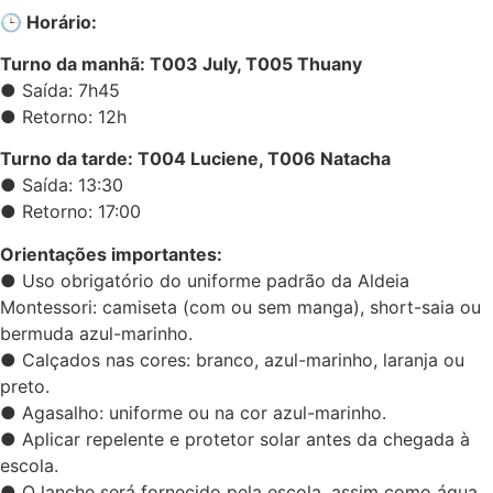
🕒 Horário:
Turno da manhã: T003 July, T005 Thuany
● Saída: 7h45
● Retorno: 12h
Turno da tarde: T004 Luciene, T006 Natacha
● Saída: 13:30
● Retorno: 17:00
Orientações importantes:
● Uso obrigatório do uniforme padrão da Aldeia
Montessori: camiseta (com ou sem manga), short-saia ou
bermuda azul-marinho.
● Calçados nas cores: branco, azul-marinho, laranja ou
preto.
● Agasalho: uniforme ou na cor azul-marinho.
● Aplicar repelente e protetor solar antes da chegada à
escola.
● O lanche será fornecido pela escola, assim como água