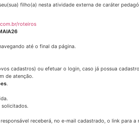
seu(sua) filho(a) nesta atividade externa de caráter pedag
.com.br/roteiros
MAIA26
 navegando até o final da página.
novos cadastros) ou efetuar o login, caso já possua cadastro
gem de atenção.
ões
.
ida.
 solicitados.
o responsável receberá, no e-mail cadastrado, o link para a r