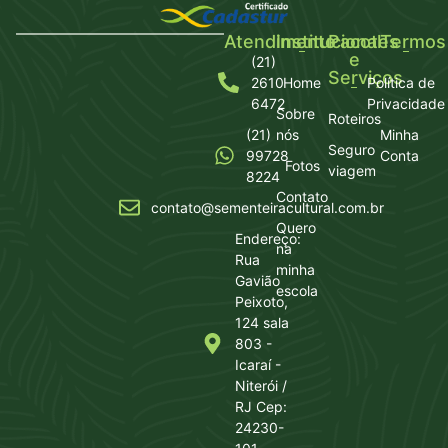
Atendimento
Institucional
Pacotes
Termos
e
(21)
Serviços
2610
Home
Política de
6472
Privacidade
Sobre
Roteiros
(21)
nós
Minha
Seguro
99728
Conta
Fotos
viagem
8224
Contato
contato@sementeiracultural.com.br
Quero
Endereço:
na
Rua
minha
Gavião
escola
Peixoto,
124 sala
803 -
Icaraí -
Niterói /
RJ Cep:
24230-